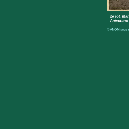
2e lot. Ma
Aniverano
© ANOM sous ré