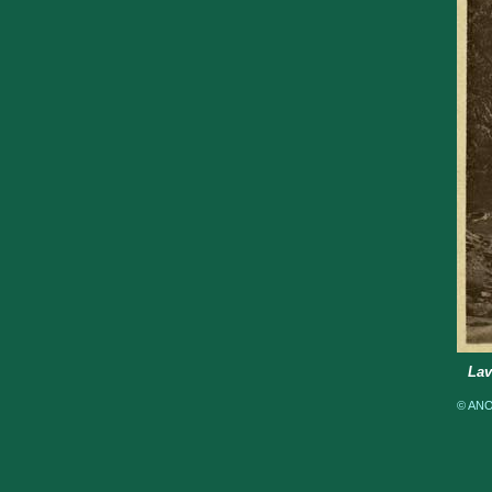
Lav
© ANOM