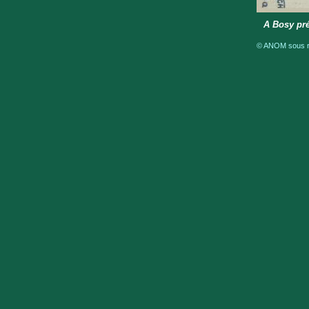
A Bosy pr
© ANOM sous ré