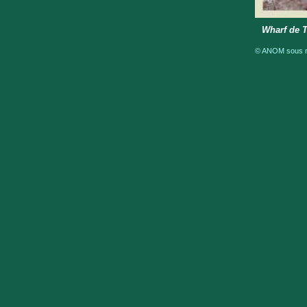
Wharf de T
© ANOM sous ré