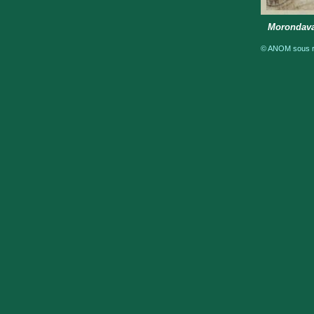
Morondava.
© ANOM sous ré