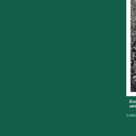
Eco
sér
© ANOM