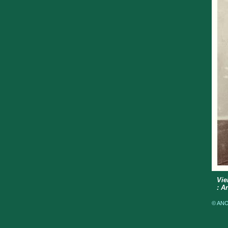
Vie
: A
© ANOM