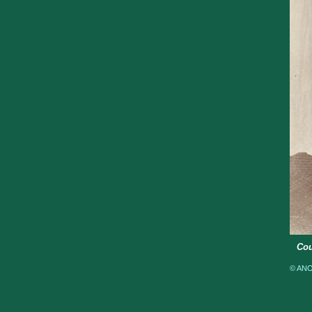
Cou
© ANOM