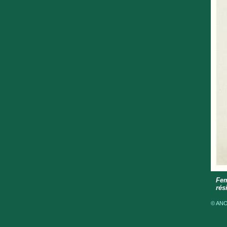
Fem
rés
© ANOM