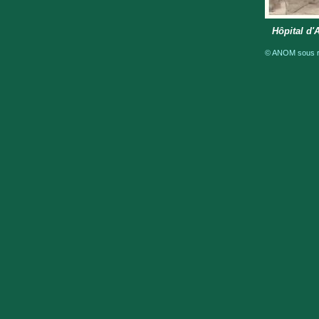
Hôpital d'
© ANOM sous ré