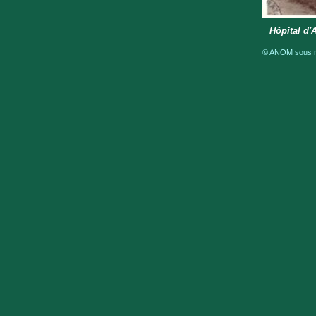
Hôpital d'
© ANOM sous ré