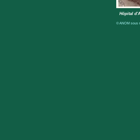
Hôpital d'
© ANOM sous ré