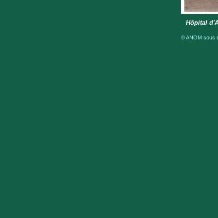
Hôpital d'
© ANOM sous ré