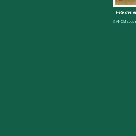
Fête des e
© ANOM sous ré