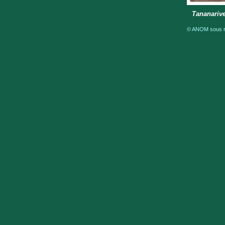
Tananarive
© ANOM sous ré