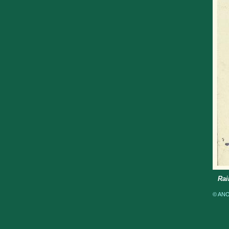
Rai
© ANOM