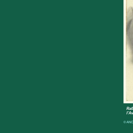
Raf
l'A
© ANOM