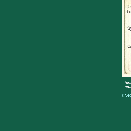
Ram
mus
© ANOM