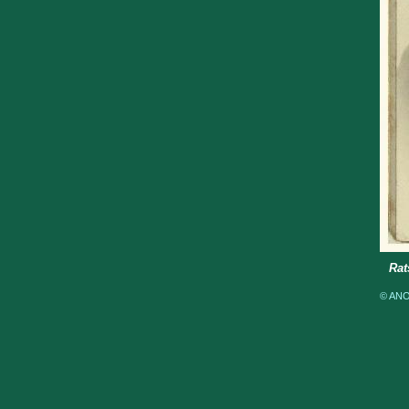
Rat
© ANOM