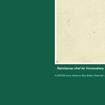
Rainilaivao chef du Voromahery
© ANOM sous réserve des droits réservés a