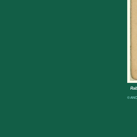
Rab
© ANOM