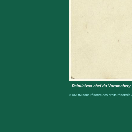
Rainilaivao chef du Voromahery
© ANOM sous réserve des droits réservés a