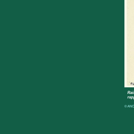
Rai
rap
© ANOM