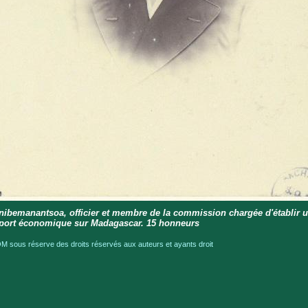
nibemanantsoa, officier et membre de la commission chargée d'établir 
port économique sur Madagascar. 15 honneurs
 sous réserve des droits réservés aux auteurs et ayants droit