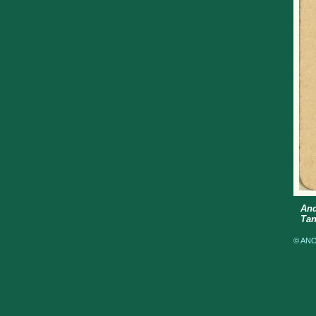
And
Tan
© ANOM