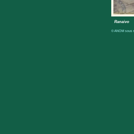
Ranaivo
© ANOM sous ré