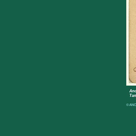
And
Tan
© ANOM