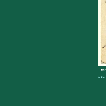
Ram
© ANOM