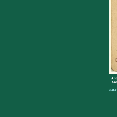
And
Tan
© ANOM