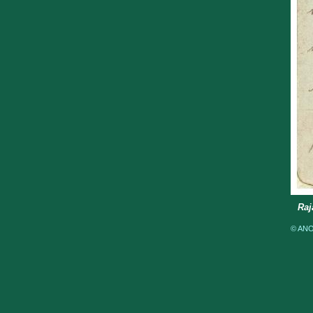
Raj
© ANOM