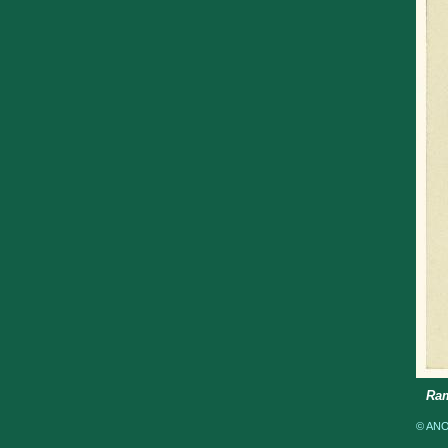
Ram
© ANOM