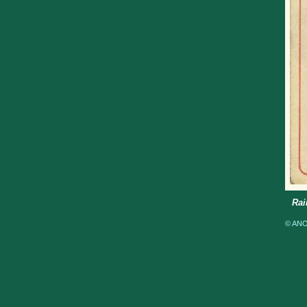
Rai
© ANOM