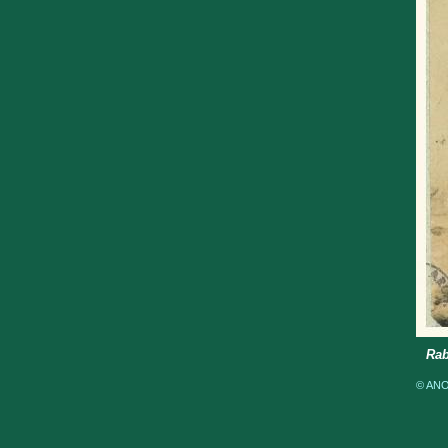
Rab
© ANOM