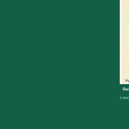
Rai
© ANOM