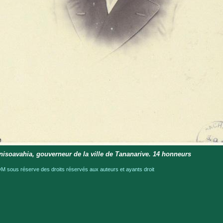
nisoavahia, gouverneur de la ville de Tananarive. 14 honneurs
 sous réserve des droits réservés aux auteurs et ayants droit