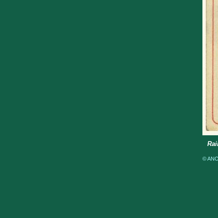
Rai
© ANOM