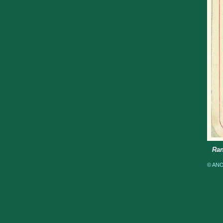
Ran
© ANOM