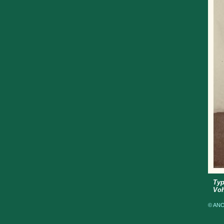
Typ
Voh
© ANOM