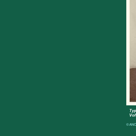
Typ
Voh
© ANOM