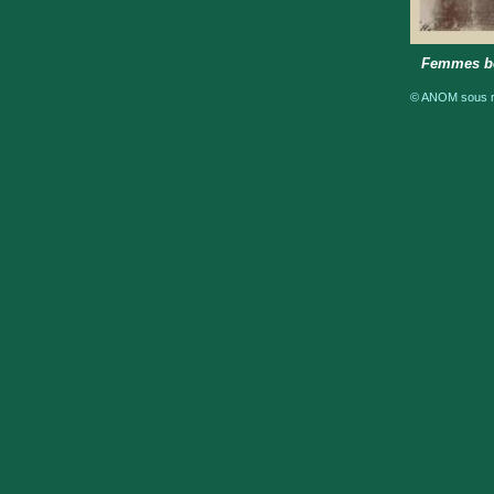
Femmes bet
© ANOM sous ré