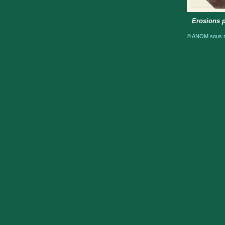
Erosions 
© ANOM sous ré