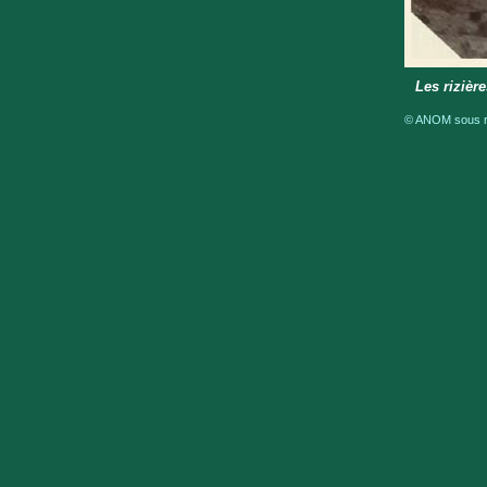
Les rizièr
© ANOM sous ré