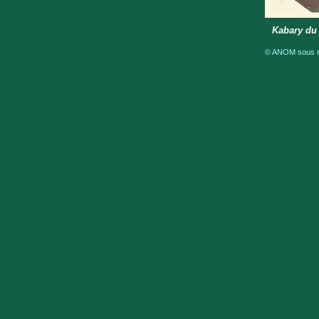
Kabary du 
© ANOM sous ré