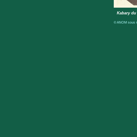
Kabary du 
© ANOM sous ré