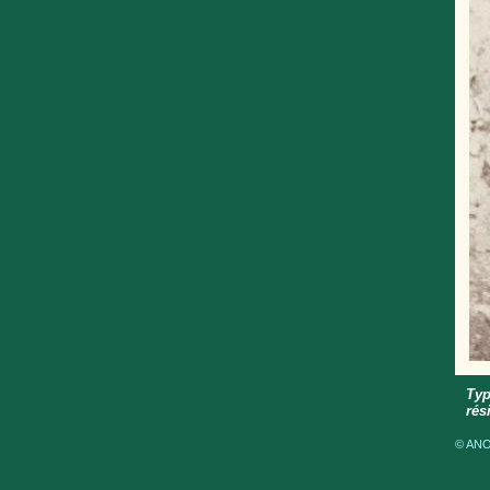
Typ
rés
© ANOM