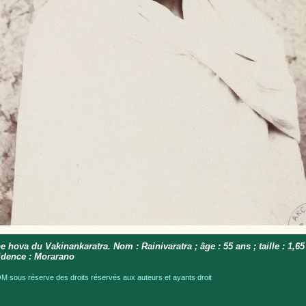
e hova du Vakinankaratra. Nom : Rainivaratra ; âge : 55 ans ; taille : 1,65
idence : Morarano
 sous réserve des droits réservés aux auteurs et ayants droit