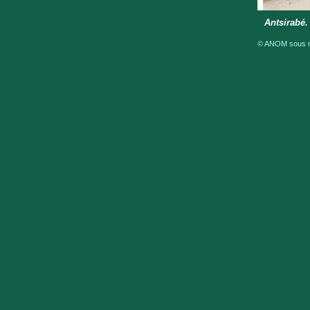
Antsirabé.
© ANOM sous ré