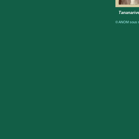
Tananarive
© ANOM sous ré