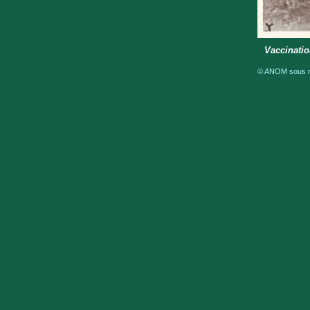
Vaccinati
© ANOM sous ré