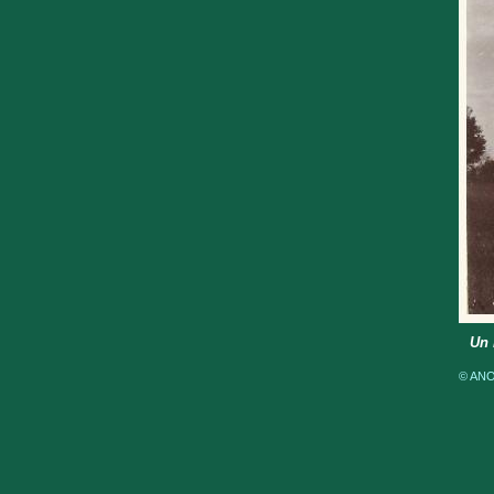
Un 
© ANOM