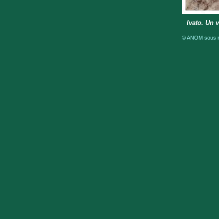
Ivato. Un 
© ANOM sous ré