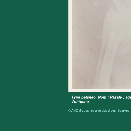
Type betsileo. Nom : Razafy ; âge 
Vohipeno
© ANOM sous réserve des droits réservés a