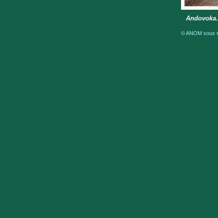
Andovoka.
© ANOM sous ré